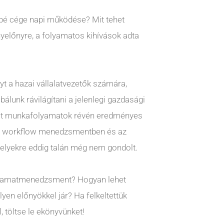
bé cége napi működése? Mit tehet
yelőnyre, a folyamatos kihívások adta
t a hazai vállalatvezetők számára,
álunk rávilágítani a jelenlegi gazdasági
zált munkafolyamatok révén eredményes
. A workflow menedzsmentben és az
melyekre eddig talán még nem gondolt.
olyamatmenedzsment? Hogyan lehet
yen előnyökkel jár? Ha felkeltettük
 töltse le ekönyvünket!