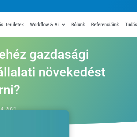
si területek
Workflow & Ai
Rólunk
Referenciáink
Tudás
nehéz gazdasági
állalati növekedést
rni?
14, 2022