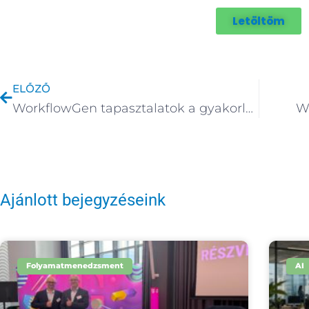
Letöltöm
Előző
ELŐZŐ
WorkflowGen tapasztalatok a gyakorlatban
W
Ajánlott bejegyzéseink
Folyamatmenedzsment
AI