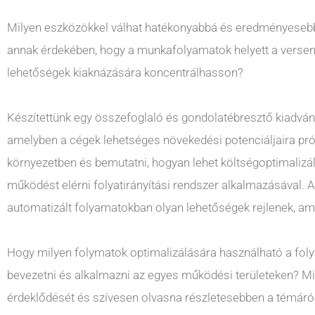
Milyen eszközökkel válhat hatékonyabbá és eredményeseb
annak érdekében, hogy a munkafolyamatok helyett a versen
lehetőségek kiaknázására koncentrálhasson?
Készítettünk egy összefoglaló és gondolatébresztő kiadvány
amelyben a cégek lehetséges növekedési potenciáljaira prób
környezetben és bemutatni, hogyan lehet költségoptimali
működést elérni folyatirányítási rendszer alkalmazásával
automatizált folyamatokban olyan lehetőségek rejlenek, a
Hogy milyen folymatok optimalizálására használható a f
bevezetni és alkalmazni az egyes működési területeken? Mil
érdeklődését és szívesen olvasna részletesebben a témáról,