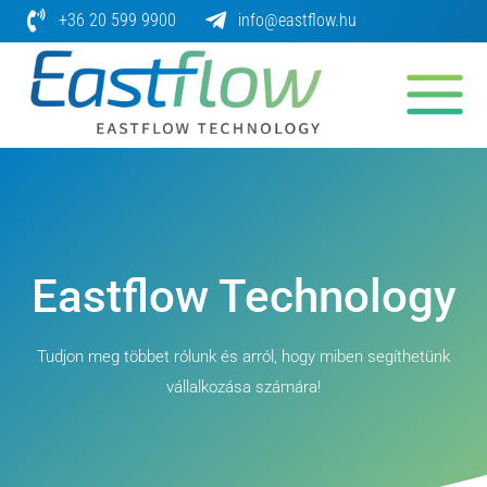
Skip
+36 20 599 9900
info@eastflow.hu
to
content
Eastflow Technology
Tudjon meg többet rólunk és arról, hogy miben segíthetünk
vállalkozása számára!