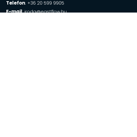
Telefon
: +36 20 599 9905
E-mail
:
iroda@eastflow.hu
Készítette: