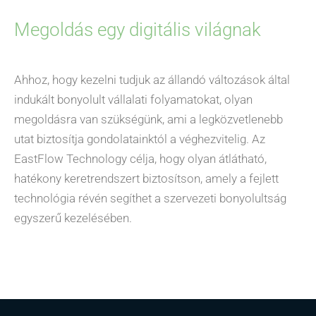
Megoldás egy digitális világnak
Ahhoz, hogy kezelni tudjuk az állandó változások által
indukált bonyolult vállalati folyamatokat, olyan
megoldásra van szükségünk, ami a legközvetlenebb
utat biztosítja gondolatainktól a véghezvitelig. Az
EastFlow Technology célja, hogy olyan átlátható,
hatékony keretrendszert biztosítson, amely a fejlett
technológia révén segíthet a szervezeti bonyolultság
egyszerű kezelésében.