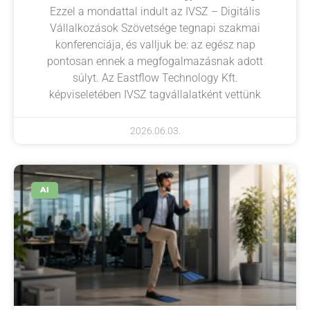
Ezzel a mondattal indult az IVSZ – Digitális
Vállalkozások Szövetsége tegnapi szakmai
konferenciája, és valljuk be: az egész nap
pontosan ennek a megfogalmazásnak adott
súlyt. Az Eastflow Technology Kft.
képviseletében IVSZ tagvállalatként vettünk
2026.06.03.
AI