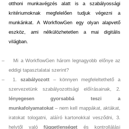
otthoni munkavégzés alatt is a szabályossági
kritériumoknak megfelelően tudjuk végezni a
munkánkat. A WorkflowGen egy olyan alapvető
eszköz, ami nélkülözhetetlen a mai digitális
világban.
–
Mi a WorkflowGen három legnagyobb előnye az
eddigi tapasztalatai szerint?
–
1.
szabályozott
– könnyen megfeleltethető a
szervezetünk szabályozottsági előírásainak, 2.
lényegesen gyorsabbá teszi a
munkafolyamatokat
– nem kell mappákat, aktákat,
iratokat tologatni, aláíró kartonokkal vesződni, 3.
helytől való
függetlenséget
és kontrollálási