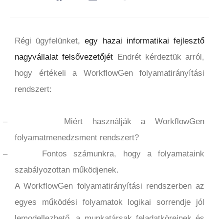
Régi ügyfelünket
, egy hazai informatikai fejlesztő
nagyvállalat felsővezetőjét
Endrét kérdeztük arról,
hogy értékeli a WorkflowGen folyamatirányítási
rendszert:
–
Miért használják a WorkflowGen
folyamatmenedzsment rendszert?
–
Fontos számunkra, hogy a folyamataink
szabályozottan működjenek.
A WorkflowGen folyamatirányítási rendszerben az
egyes működési folyamatok logikai sorrendje jól
lemodellezhető, a munkatársak feladatköreinek és