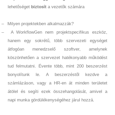
lehetőséget
biztosít
a vezetők számára
–
Milyen projektekben alkalmazzák?
–
A WorkflowGen nem projektspecifikus eszköz,
hanem egy sokrétű, több szervezeti egységet
átfogóan menedzselő szoftver, amelynek
köszönhetően a szervezet hatékonyabb működést
tud felmutatni. Évente több, mint 200 beszerzést
bonyolítunk le. A beszerzéstől kezdve a
számlázáson, vagy a HR-en át minden területet
átölel és segíti ezek összehangolását, amivel a
napi munka gördülékenységéhez járul hozzá.