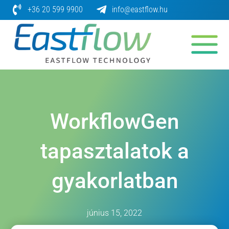
Skip
+36 20 599 9900
info@eastflow.hu
to
content
WorkflowGen
tapasztalatok a
gyakorlatban
június 15, 2022