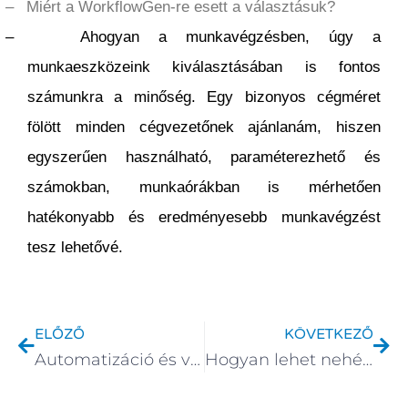
–
Miért a WorkflowGen-re esett a választásuk?
–
Ahogyan a munkavégzésben, úgy a
munkaeszközeink kiválasztásában is fontos
számunkra a minőség. Egy bizonyos cégméret
fölött minden cégvezetőnek ajánlanám, hiszen
egyszerűen használható, paraméterezhető és
számokban, munkaórákban is mérhetően
hatékonyabb és eredményesebb munkavégzést
tesz lehetővé.
Előző
Köv
ELŐZŐ
KÖVETKEZŐ
Automatizáció és vállalati hatékonyság BPM szoftverrel
Hogyan lehet nehéz gazdasági környezetben is vállalati növekedést elérni?