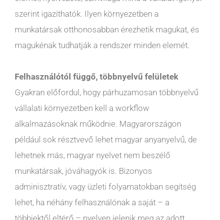
szerint igazíthatók. Ilyen környezetben a
munkatársak otthonosabban érezhetik magukat, és
magukénak tudhatják a rendszer minden elemét.
Felhasználótól függő, többnyelvű felületek
Gyakran előfordul, hogy párhuzamosan többnyelvű
vállalati környezetben kell a workflow
alkalmazásoknak működnie. Magyarországon
például sok résztvevő lehet magyar anyanyelvű, de
lehetnek más, magyar nyelvet nem beszélő
munkatársak, jóváhagyók is. Bizonyos
adminisztratív, vagy üzleti folyamatokban segítség
lehet, ha néhány felhasználónak a saját – a
többiektől eltérő – nyelven jelenik meg az adott