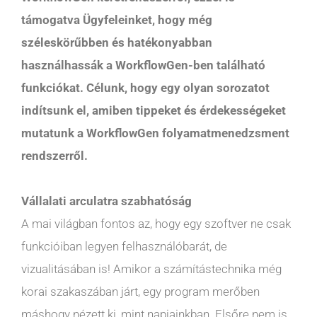
támogatva Ügyfeleinket, hogy még
széleskörűbben és hatékonyabban
használhassák a WorkflowGen-ben található
funkciókat. Célunk, hogy egy olyan sorozatot
indítsunk el, amiben tippeket és érdekességeket
mutatunk a WorkflowGen folyamatmenedzsment
rendszerről.
Vállalati arculatra szabhatóság
A mai világban fontos az, hogy egy szoftver ne csak
funkcióiban legyen felhasználóbarát, de
vizualitásában is! Amikor a számítástechnika még
korai szakaszában járt, egy program merőben
máshogy nézett ki, mint napjainkban. Elsőre nem is