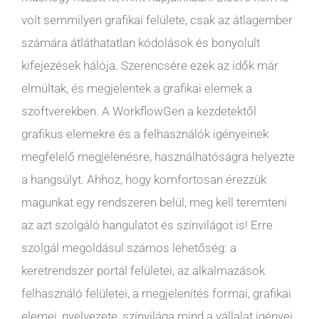
volt semmilyen grafikai felülete, csak az átlagember
számára átláthatatlan kódolások és bonyolult
kifejezések hálója. Szerencsére ezek az idők már
elmúltak, és megjelentek a grafikai elemek a
szoftverekben. A WorkflowGen a kezdetektől
grafikus elemekre és a felhasználók igényeinek
megfelelő megjelenésre, használhatóságra helyezte
a hangsúlyt. Ahhoz, hogy komfortosan érezzük
magunkat egy rendszeren belül, meg kell teremteni
az azt szolgáló hangulatot és színvilágot is! Erre
szolgál megoldásul számos lehetőség: a
keretrendszer portál felületei, az alkalmazások
felhasználó felületei, a megjelenítés formai, grafikai
elemei, nyelvezete, színvilága mind a vállalat igényei