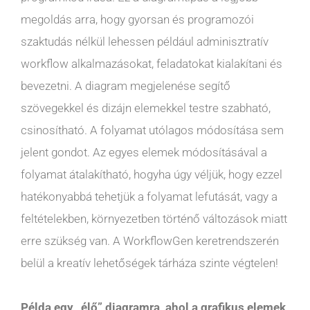
megoldás arra, hogy gyorsan és programozói
szaktudás nélkül lehessen például adminisztratív
workflow alkalmazásokat, feladatokat kialakítani és
bevezetni. A diagram megjelenése segítő
szövegekkel és dizájn elemekkel testre szabható,
csinosítható. A folyamat utólagos módosítása sem
jelent gondot. Az egyes elemek módosításával a
folyamat átalakítható, hogyha úgy véljük, hogy ezzel
hatékonyabbá tehetjük a folyamat lefutását, vagy a
feltételekben, környezetben történő változások miatt
erre szükség van. A WorkflowGen keretrendszerén
belül a kreatív lehetőségek tárháza szinte végtelen!
Példa egy „élő” diagramra, ahol a grafikus elemek