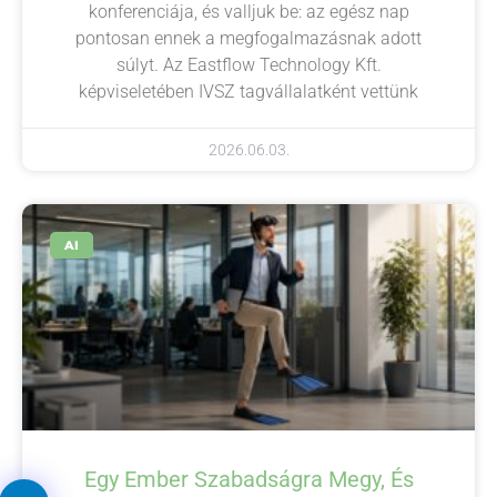
konferenciája, és valljuk be: az egész nap
pontosan ennek a megfogalmazásnak adott
súlyt. Az Eastflow Technology Kft.
képviseletében IVSZ tagvállalatként vettünk
2026.06.03.
AI
Egy Ember Szabadságra Megy, És