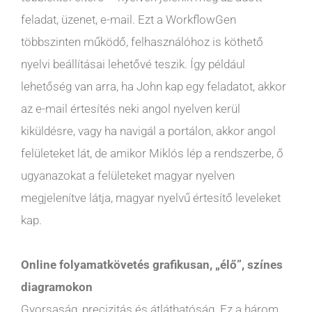
feladat, üzenet, e-mail. Ezt a WorkflowGen
többszinten működő, felhasználóhoz is köthető
nyelvi beállításai lehetővé teszik. Így például
lehetőség van arra, ha John kap egy feladatot, akkor
az e-mail értesítés neki angol nyelven kerül
kiküldésre, vagy ha navigál a portálon, akkor angol
felületeket lát, de amikor Miklós lép a rendszerbe, ő
ugyanazokat a felületeket magyar nyelven
megjelenítve látja, magyar nyelvű értesítő leveleket
kap.
Online folyamatkövetés grafikusan, „élő”, színes
diagramokon
Gyorsaság, precizitás és átláthatóság. Ez a három