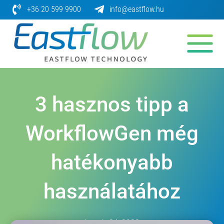
Skip
+36 20 599 9900
info@eastflow.hu
to
content
3 hasznos tipp a
WorkflowGen még
hatékonyabb
használatához
január 24, 2023