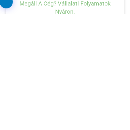
Megáll A Cég? Vállalati Folyamatok
Nyáron.
Május végén sok vállalat már a nyári időszakra
készül: szabadságtervek, helyettesítések, fél
éves célok, Q3-as előkészítés kerül napirendre.
Ilyenkor könnyen kiderül, hogy mennyire
stabilak valójában a vállalati folyamatok. Mert
nem az a probléma, ha valaki szabadságra
megy, hanem az, ha vele együtt a folyamat is
megáll. A nyári időszak sok cégnél működési
stressztesztként működik. Felszínre
2026.05.28.