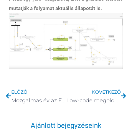
mutatják a folyamat aktuális állapotát is.
Előző
Köv
ELŐZŐ
KÖVETKEZŐ
Mozgalmas év az Eastflow-nál
Low-code megoldások a WorkflowGen folyamatmenedzsment rendszerben
Ajánlott bejegyzéseink