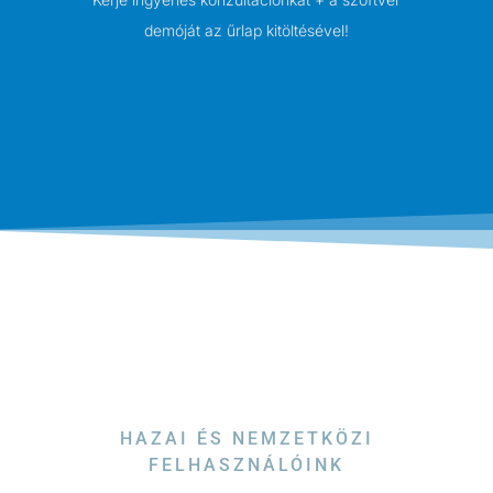
demóját az űrlap kitöltésével!
HAZAI ÉS NEMZETKÖZI
FELHASZNÁLÓINK