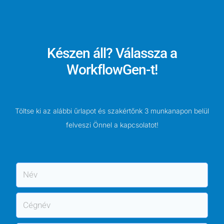
Készen áll? Válassza a
WorkflowGen-t!
Töltse ki az alábbi űrlapot és szakértőnk 3 munkanapon belül
felveszi Önnel a kapcsolatot!
N
é
v
C
é