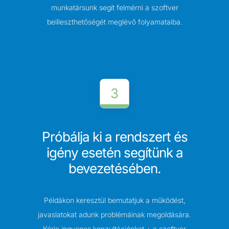
munkatársunk segít felmérni a szoftver
beilleszthetőségét meglévő folyamataiba.
3
Próbálja ki a rendszert és
igény esetén segítünk a
bevezetésében.
Példákon keresztül bemutatjuk a működést,
javaslatokat adunk problémáinak megoldására.
Kérje ingyenes konzultációnkat + a szoftver