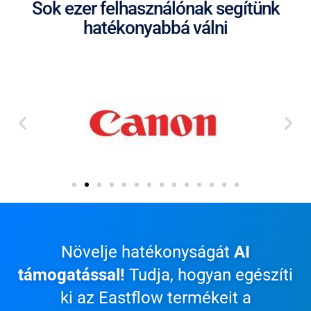
Sok ezer felhasználónak segítünk
hatékonyabbá válni
Növelje hatékonyságát
AI
támogatással!
Tudja, hogyan egészíti
ki az Eastflow termékeit a