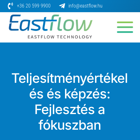
Skip
+36 20 599 9900
info@eastflow.hu
to
content
Teljesítményértékel
és és képzés:
Fejlesztés a
fókuszban