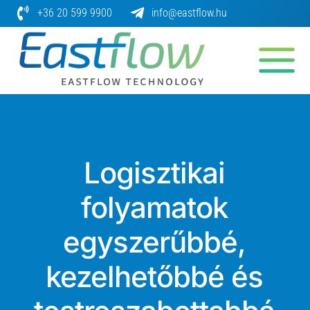
Skip
+36 20 599 9900
info@eastflow.hu
to
content
Logisztikai
folyamatok
egyszerűbbé,
kezelhetőbbé és