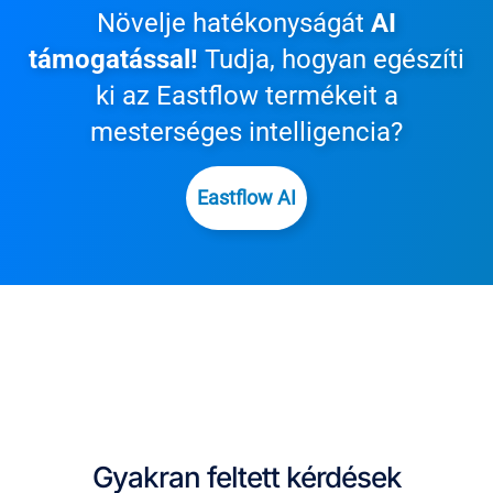
Növelje hatékonyságát
AI
támogatással!
Tudja, hogyan egészíti
ki az Eastflow termékeit a
mesterséges intelligencia?
Eastflow AI
Gyakran feltett kérdések