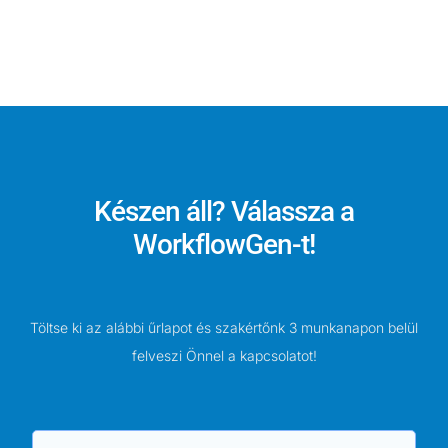
Készen áll? Válassza a
WorkflowGen-t!
Töltse ki az alábbi űrlapot és szakértőnk 3 munkanapon belül
felveszi Önnel a kapcsolatot!
N