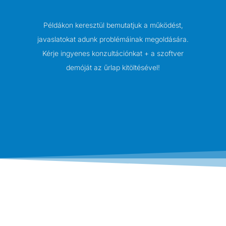
Példákon keresztül bemutatjuk a működést,
javaslatokat adunk problémáinak megoldására.
Kérje ingyenes konzultációnkat + a szoftver
demóját az űrlap kitöltésével!