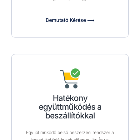
Bemutató Kérése ⟶
Hatékony
együttműködés a
beszállítókkal
Egy jól működő belső beszerzési rendszer a
beszállítól felé is sok előnnyel jár. Így a