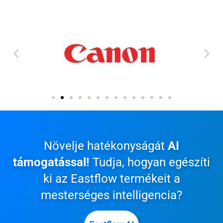
Növelje hatékonyságát
AI
támogatással!
Tudja, hogyan egészíti
ki az Eastflow termékeit a
mesterséges intelligencia?