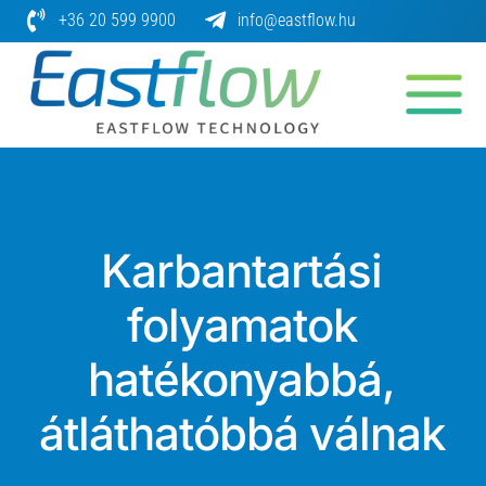
Skip
+36 20 599 9900
info@eastflow.hu
to
content
Karbantartási
folyamatok
hatékonyabbá,
átláthatóbbá válnak