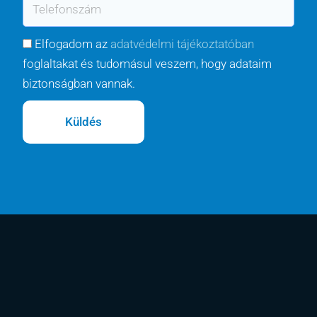
T
v
i
e
l
l
A
Elfogadom az
adatvédelmi tájékoztatóban
e
d
foglaltakat és tudomásul veszem, hogy adataim
f
a
biztonságban vannak.
o
t
n
Küldés
v
s
é
z
d
á
e
m
l
e
m