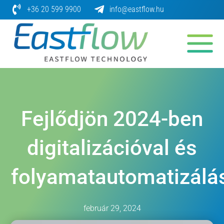
Skip
+36 20 599 9900
info@eastflow.hu
to
content
Fejlődjön 2024-ben
digitalizációval és
folyamatautomatizálás
február 29, 2024