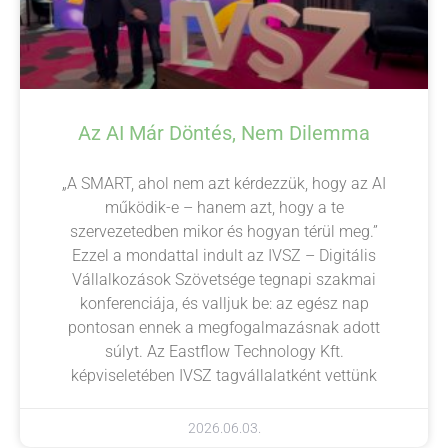
Az AI Már Döntés, Nem Dilemma
„A SMART, ahol nem azt kérdezzük, hogy az AI
működik-e – hanem azt, hogy a te
szervezetedben mikor és hogyan térül meg.”
Ezzel a mondattal indult az IVSZ – Digitális
Vállalkozások Szövetsége tegnapi szakmai
konferenciája, és valljuk be: az egész nap
pontosan ennek a megfogalmazásnak adott
súlyt. Az Eastflow Technology Kft.
képviseletében IVSZ tagvállalatként vettünk
2026.06.03.