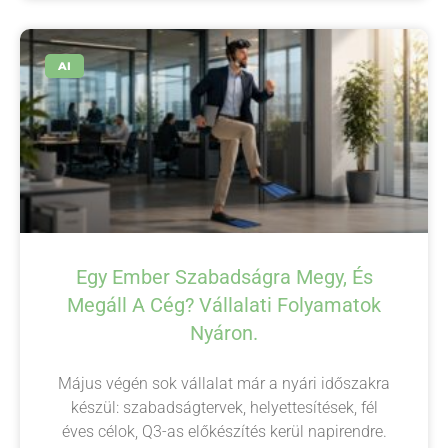
AI
Egy Ember Szabadságra Megy, És
Megáll A Cég? Vállalati Folyamatok
Nyáron.
Május végén sok vállalat már a nyári időszakra
készül: szabadságtervek, helyettesítések, fél
éves célok, Q3-as előkészítés kerül napirendre.