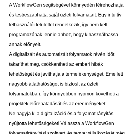
A WorkflowGen segítségével könnyedén létrehozhatja
és testreszabhatja saját üzleti folyamatait. Egy intuitív
felhasználói felülettel rendelkezik, így nem kell
programozónak lennie ahhoz, hogy kihasználhassa
annak előnyeit.
A digitalizált és automatizált folyamatok révén időt
takaríthat meg, csökkentheti az emberi hibák
lehetőségét és javíthatja a termelékenységet. Emellett
nagyobb átláthatóságot is biztosít az üzleti
folyamatokban, így könnyebben nyomon követheti a
projektek előrehaladását és az eredményeket.
Ne hagyja ki a digitalizáció és a folyamatirányítás
nyújtotta lehetőségeket! Válassza a WorkflowGen
folyamatirányítási szoftvert, és tegye vállalkozását még