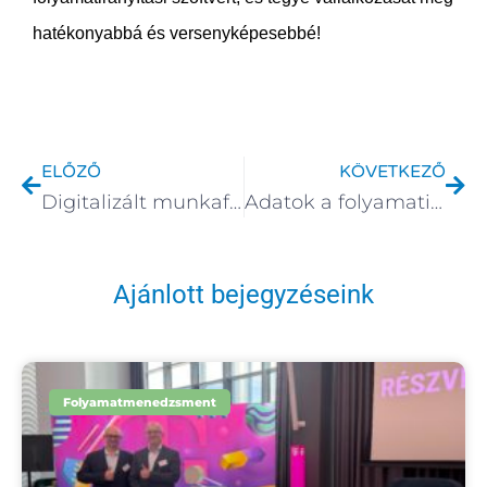
hatékonyabbá és versenyképesebbé!
Előző
Köv
ELŐZŐ
KÖVETKEZŐ
Digitalizált munkafolyamatok kezelése WorkflowGenben
Adatok a folyamatirányításban
Ajánlott bejegyzéseink
Folyamatmenedzsment