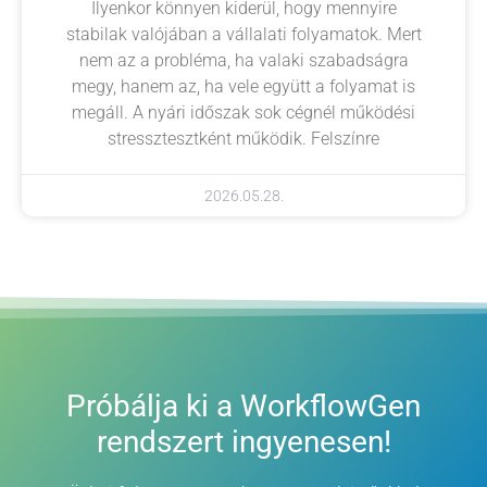
Ilyenkor könnyen kiderül, hogy mennyire
stabilak valójában a vállalati folyamatok. Mert
nem az a probléma, ha valaki szabadságra
megy, hanem az, ha vele együtt a folyamat is
megáll. A nyári időszak sok cégnél működési
stressztesztként működik. Felszínre
2026.05.28.
Próbálja ki a WorkflowGen
rendszert ingyenesen!