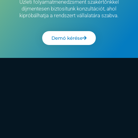
Üzleti folyamatmenedzsment szakértőnkkel
díjmentesen biztosítunk konzultációt, ahol
kipróbálhatja a rendszert vállalatára szabva.
Demó kérése