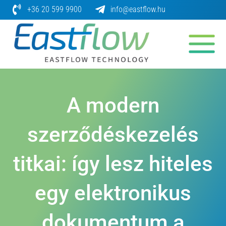
Skip
+36 20 599 9900
info@eastflow.hu
to
content
A modern
szerződéskezelés
titkai: így lesz hiteles
egy elektronikus
dokumentum a