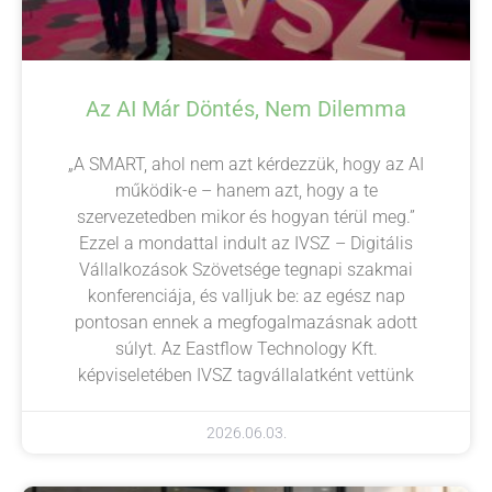
Az AI Már Döntés, Nem Dilemma
„A SMART, ahol nem azt kérdezzük, hogy az AI
működik-e – hanem azt, hogy a te
szervezetedben mikor és hogyan térül meg.”
Ezzel a mondattal indult az IVSZ – Digitális
Vállalkozások Szövetsége tegnapi szakmai
konferenciája, és valljuk be: az egész nap
pontosan ennek a megfogalmazásnak adott
súlyt. Az Eastflow Technology Kft.
képviseletében IVSZ tagvállalatként vettünk
2026.06.03.