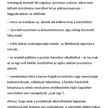
mindegyik érintett fél szignója. Azonban számos, előre nem 
látható körülmény merülhet fel az aláírása kapcsán – 
leggyakrabban az alábbiak:
–
nincs az irodában az, akinek alá kellene írnia a szerződést;
–
újra kell nyomtatni a dokumentumot, egy utólag észrevett 
hiba miatt;
–
több aláírás szükségessége esetén
:
 az illetékesek egymásra 
várnak;
–
az eredeti példány a postán bármikor elkallódhat – és ha csak 
az az egy volt belőle, kezdődhet az egész aláírási procedúra 
elölről;
–
mindezeken felül a benne foglalt promóciós vagy mennyiségi 
kedvezmények, vállalások teljesítése, a fizetési határidők 
betartása is nehéz rendszeres emlékeztetés híján (egyetlen 
szerződést sem nézegetünk „csak úgy”).
Ahhoz, hogy ezek a problémák elkerülhetőek legyenek, 
mindössze két dologra van szükségünk: a szerződés elektronikus 