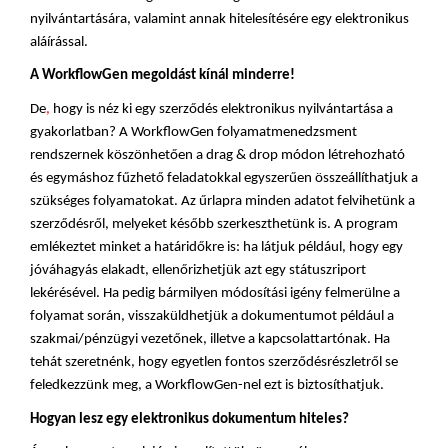
nyilvántartására, valamint annak hitelesítésére egy elektronikus 
aláírással. 
A WorkflowGen megoldást kínál minderre!
De
,
 hogy is néz ki egy szerződés elektronikus nyilvántartása a 
gyakorlatban? A WorkflowGen folyamatmenedzsment 
rendszernek köszönhetően a drag & drop módon létrehozható 
és egymáshoz fűzhető feladatokkal egyszerűen összeállíthatjuk a 
szükséges folyamatokat. Az űrlapra minden adatot felvihetünk a 
szerződésről, melyeket később szerkeszthetünk is. A program 
emlékeztet minket a határidőkre is: ha látjuk például, hogy egy 
jóváhagyás elakadt, ellenőrizhetjük azt egy státuszriport 
lekérésével. Ha pedig bármilyen módosítási igény felmerülne a 
folyamat során, visszaküldhetjük a dokumentumot például a 
szakmai/pénzügyi vezetőnek, illetve a kapcsolattartónak. Ha 
tehát szeretnénk, hogy egyetlen fontos szerződésrészletről se 
feledkezzünk meg, a WorkflowGen-nel ezt is biztosíthatjuk.
Hogyan lesz egy elektronikus dokumentum hiteles? 