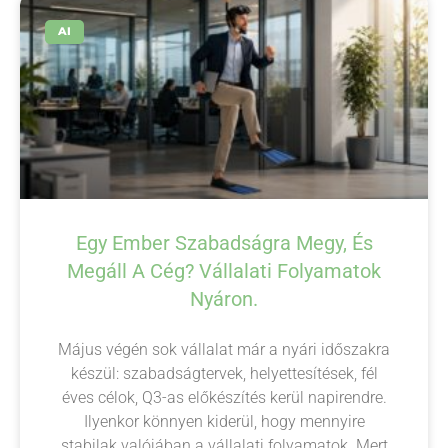
AI
Egy Ember Szabadságra Megy, És
Megáll A Cég? Vállalati Folyamatok
Nyáron.
Május végén sok vállalat már a nyári időszakra
készül: szabadságtervek, helyettesítések, fél
éves célok, Q3-as előkészítés kerül napirendre.
Ilyenkor könnyen kiderül, hogy mennyire
stabilak valójában a vállalati folyamatok. Mert