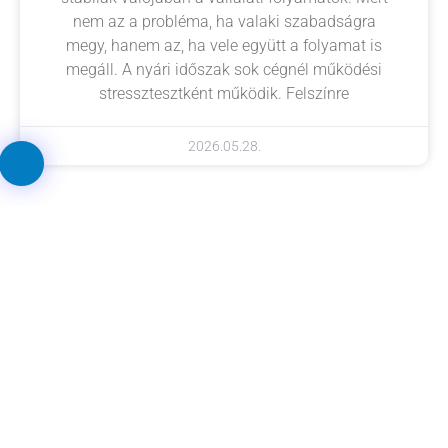
nem az a probléma, ha valaki szabadságra
megy, hanem az, ha vele együtt a folyamat is
megáll. A nyári időszak sok cégnél működési
stressztesztként működik. Felszínre
2026.05.28.
Próbálja ki a WorkflowGen
rendszert ingyenesen!
Üzleti folyamatmenedzsment szakértőnkkel
díjmentesen biztosítunk konzultációt, ahol