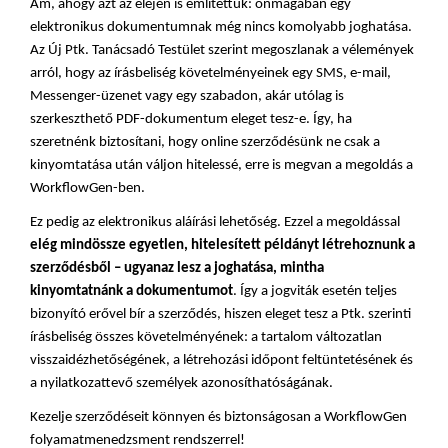
Ám, ahogy azt az elején is említettük: önmagában egy 
elektronikus dokumentumnak még nincs komolyabb joghatása. 
Az Új Ptk. Tanácsadó Testület szerint megoszlanak a vélemények 
arról, hogy az írásbeliség követelményeinek egy SMS, e-mail, 
Messenger-üzenet vagy egy szabadon, akár utólag is 
szerkeszthető PDF-dokumentum eleget tesz-e. Így, ha 
szeretnénk biztosítani, hogy online szerződésünk ne csak a 
kinyomtatása után váljon hitelessé, erre is megvan a megoldás a 
WorkflowGen-ben.
Ez pedig az elektronikus aláírási lehetőség. Ezzel a megoldással 
elég mindössze egyetlen, hitelesített példányt létrehoznunk a 
szerződésből – ugyanaz lesz a joghatása, mintha 
kinyomtatnánk a dokumentumot
. Így a jogviták esetén teljes 
bizonyító erővel bír a szerződés, hiszen eleget tesz a Ptk. szerinti 
írásbeliség összes követelményének: a tartalom változatlan 
visszaidézhetőségének, a létrehozási időpont feltüntetésének és 
a nyilatkozattevő személyek azonosíthatóságának.
Kezelje szerződéseit könnyen és biztonságosan a WorkflowGen 
folyamatmenedzsment rendszerrel!