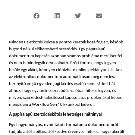
Minden üzletkötés kulcsa a pontos keretek közé foglalt, később 
is gond nélkül előkereshető szerződés. Egy papíralapú 
dokumentum kapcsán azonban számos probléma merülhet fel – 
és nem is mindegyik orvosolható. Ezért fontos, hogy legyen 
belőle egy aláírt, könnyen előhívható online példányunk is. Ám 
az elektronikus dokumentum automatikusan még nem lesz 
bizonyító erejű egyetlen jogi kérdés esetén sem. Mi kell hát 
ahhoz, hogy egy online szerződés valóban hiteles legyen, és 
milyen, szerződéshitelesítéssel kapcsolatos problémákat képes 
megoldani a WorkflowGen? Cikkünkből kiderül! 
A papíralapú szerződéskötés lehetséges hátrányai
Egy hagyományos, nyomtatott formátumú dokumentumról 
tudjuk: attól a pillanattól kezdve érvényes, hiteles, hogy rákerült 