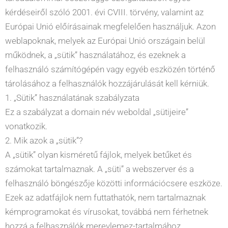
kérdéseiről szóló 2001. évi CVIII. törvény, valamint az
Európai Unió előírásainak megfelelően használjuk. Azon
weblapoknak, melyek az Európai Unió országain belül
működnek, a „sütik” használatához, és ezeknek a
felhasználó számítógépén vagy egyéb eszközén történő
tárolásához a felhasználók hozzájárulását kell kérniük.
1. „Sütik” használatának szabályzata
Ez a szabályzat a
domain név
weboldal „sütijeire”
vonatkozik.
2. Mik azok a „sütik”?
A „sütik” olyan kisméretű fájlok, melyek betűket és
számokat tartalmaznak. A „süti” a webszerver és a
felhasználó böngészője közötti információcsere eszköze.
Ezek az adatfájlok nem futtathatók, nem tartalmaznak
kémprogramokat és vírusokat, továbbá nem férhetnek
hozzá a felhasználók merevlemez-tartalmához.