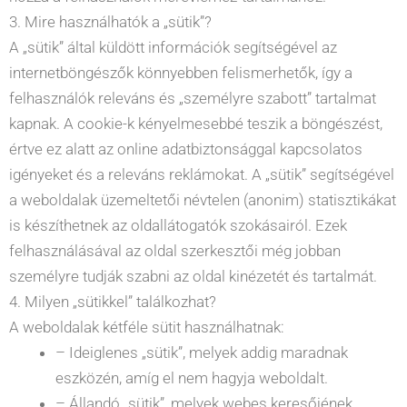
3. Mire használhatók a „sütik”?
A „sütik” által küldött információk segítségével az
internetböngészők könnyebben felismerhetők, így a
felhasználók releváns és „személyre szabott” tartalmat
kapnak. A cookie-k kényelmesebbé teszik a böngészést,
értve ez alatt az online adatbiztonsággal kapcsolatos
igényeket és a releváns reklámokat. A „sütik” segítségével
a weboldalak üzemeltetői névtelen (anonim) statisztikákat
is készíthetnek az oldallátogatók szokásairól. Ezek
felhasználásával az oldal szerkesztői még jobban
személyre tudják szabni az oldal kinézetét és tartalmát.
4. Milyen „sütikkel” találkozhat?
A weboldalak kétféle sütit használhatnak:
– Ideiglenes „sütik”, melyek addig maradnak
eszközén, amíg el nem hagyja weboldalt.
– Állandó „sütik”, melyek webes keresőjének