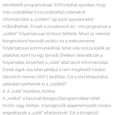
tekinthetők programoknak. Előfordulhat azonban, hogy
más szándékkal (rosszindulattal) rejtenek el
információkat a „sütiben”, így azok spyware-ként
működhetnek. Emiatt a víruskereső és –irtó programok a
„sütiket” folyamatosan törlésre ítélhetik. Mivel az internet
böngészésre használt eszköz és a webszerverek
folyamatosan kommunikálnak, tehát oda-vissza küldik az
adatokat, ezért ha egy támadó (hekker) beavatkozik a
folyamatba, kinyerheti a „sütik” által tárolt információkat.
Ennek egyik oka lehet például a nem megfelelő módon
titkosított internet (WiFi) beállítás. Ezt a rést kihasználva
adatokat nyerhetnek ki a „sütikből”.
8. A „sütik” kezelése, törlése
A „sütiket” a használt böngészőprogramokban lehet
törölni vagy letiltani. A böngészők alapértelmezett módon
engedélyezik a „sütik” elhelyezését. Ezt a böngésző