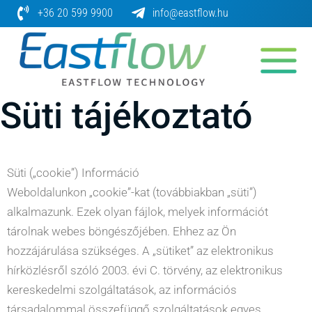
Skip
+36 20 599 9900
info@eastflow.hu
to
content
Süti tájékoztató
Süti („cookie”) Információ
Weboldalunkon „cookie”-kat (továbbiakban „süti”)
alkalmazunk. Ezek olyan fájlok, melyek információt
tárolnak webes böngészőjében. Ehhez az Ön
hozzájárulása szükséges. A „sütiket” az elektronikus
hírközlésről szóló 2003. évi C. törvény, az elektronikus
kereskedelmi szolgáltatások, az információs
társadalommal összefüggő szolgáltatások egyes