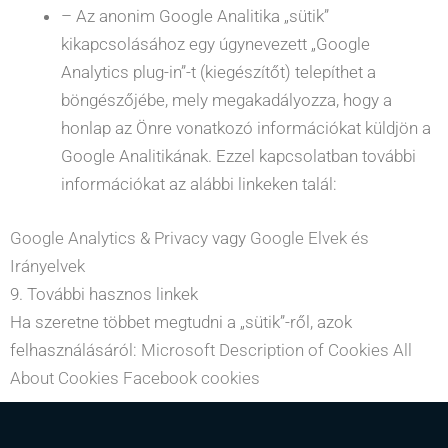
– Az anonim Google Analitika „sütik”
kikapcsolásához egy úgynevezett „Google
Analytics plug-in”-t (kiegészítőt) telepíthet a
böngészőjébe, mely megakadályozza, hogy a
honlap az Önre vonatkozó információkat küldjön a
Google Analitikának. Ezzel kapcsolatban további
információkat az alábbi linkeken talál:
Google Analytics & Privacy
vagy
Google Elvek és
Irányelvek
9. További hasznos linkek
Ha szeretne többet megtudni a „sütik”-ről, azok
felhasználásáról:
Microsoft Description of Cookies
All
About Cookies
Facebook cookies