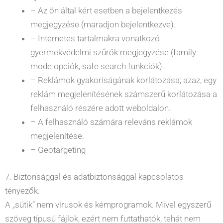
– Az ön által kért esetben a bejelentkezés
megjegyzése (maradjon bejelentkezve).
– Internetes tartalmakra vonatkozó
gyermekvédelmi szűrők megjegyzése (family
mode opciók, safe search funkciók).
– Reklámok gyakoriságának korlátozása; azaz, egy
reklám megjelenítésének számszerű korlátozása a
felhasználó részére adott weboldalon.
– A felhasználó számára releváns reklámok
megjelenítése.
– Geotargeting
7. Biztonsággal és adatbiztonsággal kapcsolatos
tényezők.
A „sütik” nem vírusok és kémprogramok. Mivel egyszerű
szöveg típusú fájlok, ezért nem futtathatók, tehát nem