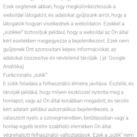
Ezek segítenek abban, hogy megkülönböztessük a
weboldal látogatóit, és adatokat gyűjtsünk arról, hogy a
látogatók hogyan viselkednek a weboldalon. Ezekkel a
„sütikkel” biztosítjuk például, hogy a weboldal az Ön által
kért esetekben megjegyezze a bejelentkezést. Ezek nem
gyűjtenek Önt azonosítani képes információkat, az
adatokat összesítve és névtelenül tárolják. ( pl: Google
Analitika)
Funkcionális „sütik”:
E sütik feladata a felhasználói élmény javítása. Észlelik, és
tárolják például, hogy milyen eszközzel nyitotta meg a
honlapot, vagy az Ön által korábban megadott, és tárolni
kért adatait: például automatikus bejelentkezés, a
választott nyelv, a szövegméretben, betűtípusban vagy a
honlap egyéb testre szabható elemében Ön által
végrehajtott felhasználói változtatások. Ezek a „sütik” nem