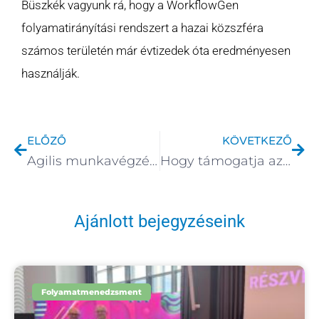
Büszkék vagyunk rá, hogy a WorkflowGen
folyamatirányítási rendszert a hazai közszféra
számos területén már évtizedek óta eredményesen
használják.
Előző
Köv
ELŐZŐ
KÖVETKEZŐ
Agilis munkavégzés a WorkflowGen folyamatirányítási szoftverrel
Hogy támogatja az üzleti folyamatok hatékonyságát a mesterséges intelligencia?
Ajánlott bejegyzéseink
Folyamatmenedzsment