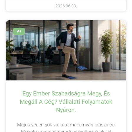
2026.06.03.
AI
Egy Ember Szabadságra Megy, És
Megáll A Cég? Vállalati Folyamatok
Nyáron.
Május végén sok vállalat már a nyári időszakra
készül: szabadságtervek, helyettesítések, fél