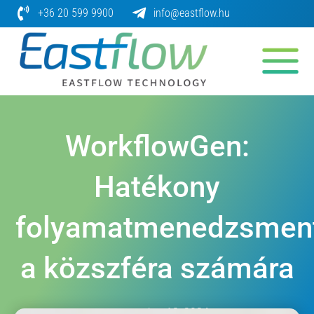
Skip
+36 20 599 9900
info@eastflow.hu
to
content
WorkflowGen:
Hatékony
folyamatmenedzsmen
a közszféra számára
szeptember 18, 2024