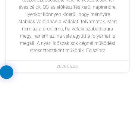
éves célok, Q3-as előkészítés kerül napirendre.
Ilyenkor könnyen kiderül, hogy mennyire
stabilak valójában a vállalati folyamatok. Mert
nem az a probléma, ha valaki szabadságra
megy, hanem az, ha vele együtt a folyamat is
megáll. A nyári időszak sok cégnél működési
stressztesztként működik. Felszínre
2026.05.28.
Próbálja ki a WorkflowGen
rendszert ingyenesen!