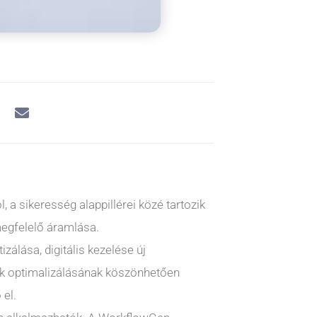
, a sikeresség alappillérei közé tartozik
megfelelő áramlása.
zálása, digitális kezelése új
tok optimalizálásának köszönhetően
el.