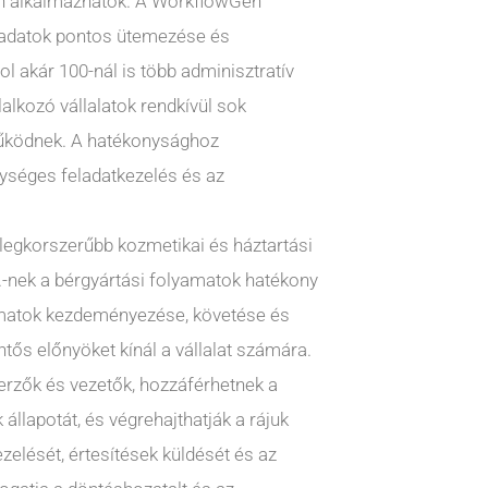
en alkalmazhatók. A WorkflowGen
ladatok pontos ütemezése és
 akár 100-nál is több adminisztratív
lalkozó vállalatok rendkívül sok
űködnek. A hatékonysághoz
gységes feladatkezelés és az
 legkorszerűbb kozmetikai és háztartási
t.-nek a bérgyártási folyamatok hatékony
yamatok kezdeményezése, követése és
tős előnyöket kínál a vállalat számára.
zerzők és vezetők, hozzáférhetnek a
llapotát, és végrehajthatják a rájuk
zelését, értesítések küldését és az