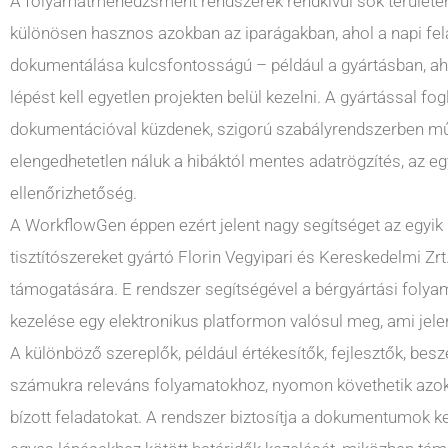
A folyamatmenedzsment rendszerek rendkívül sok terület
különösen hasznos azokban az iparágakban, ahol a napi fe
dokumentálása kulcsfontosságú – például a gyártásban, ahol
lépést kell egyetlen projekten belül kezelni. A gyártással fog
dokumentációval küzdenek, szigorú szabályrendszerben m
elengedhetetlen náluk a hibáktól mentes adatrögzítés, az e
ellenőrizhetőség.
A WorkflowGen éppen ezért jelent nagy segítséget az egyik
tisztítószereket gyártó Florin Vegyipari és Kereskedelmi Zr
támogatására. E rendszer segítségével a bérgyártási fol
kezelése egy elektronikus platformon valósul meg, ami jelen
A különböző szereplők, például értékesítők, fejlesztők, bes
számukra releváns folyamatokhoz, nyomon követhetik azok á
bízott feladatokat. A rendszer biztosítja a dokumentumok ke