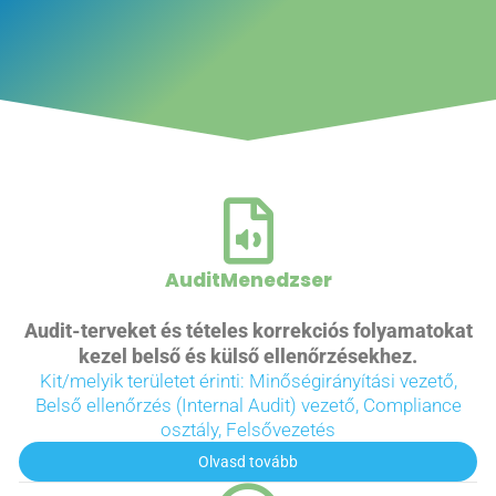
AuditMenedzser
Audit-terveket és tételes korrekciós folyamatokat
kezel belső és külső ellenőrzésekhez.
Kit/melyik területet érinti: Minőségirányítási vezető,
Belső ellenőrzés (Internal Audit) vezető, Compliance
osztály, Felsővezetés
Olvasd tovább