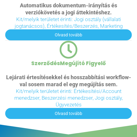
Automatikus dokumentum-irányítás és
verziókövetés a jogi áttekintéshez.
Kit/melyik területet érinti: Jogi osztály (vállalati
jogtanácsos), Értékesítés/Beszerzés, Marketing
Olvasd tovább
SzerződésMegújító Figyelő
Lejárati értesítésekkel és hosszabbítási workflow-
val sosem marad el egy megújítás sem.
Kit/melyik területet érinti: Értékesítési/Account
menedzser, Beszerzési menedzser, Jogi osztály,
Ügyvezetés
Olvasd tovább