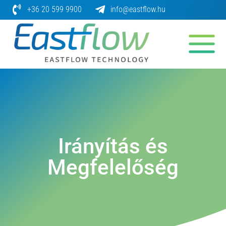
Skip
+36 20 599 9900
info@eastflow.hu
to
content
Irányítás és
Megfelelőség