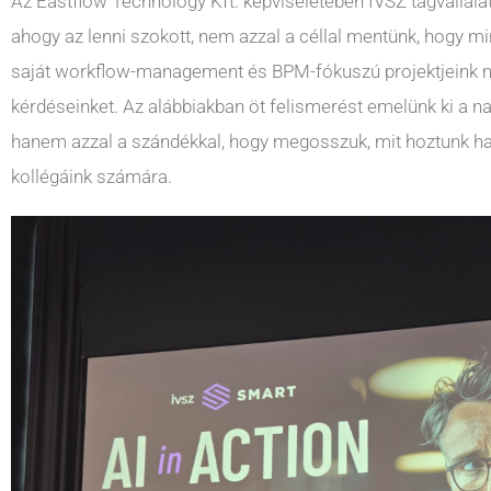
Az Eastflow Technology Kft. képviseletében IVSZ tagvállala
ahogy az lenni szokott, nem azzal a céllal mentünk, hogy 
saját workflow-management és BPM-fókuszú projektjeink m
kérdéseinket. Az alábbiakban öt felismerést emelünk ki a na
hanem azzal a szándékkal, hogy megosszuk, mit hoztunk haza
kollégáink számára.