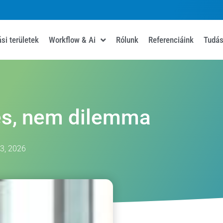
si területek
Workflow & Ai
Rólunk
Referenciáink
Tudás
és, nem dilemma
 3, 2026