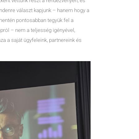
tként vettünk részt a rendezvényen, és
mindenre választ kapjunk – hanem hogy a
entén pontosabban tegyük fel a
pról – nem a teljesség igényével,
 a saját ügyfeleink, partnereink és