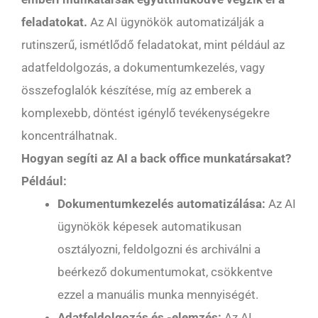
feladatokat.
Az AI ügynökök automatizálják a
rutinszerű, ismétlődő feladatokat, mint például az
adatfeldolgozás, a dokumentumkezelés, vagy
összefoglalók készítése, míg az emberek a
komplexebb, döntést igénylő tevékenységekre
koncentrálhatnak.
Hogyan segíti az AI a back office munkatársakat?
Például:
Dokumentumkezelés automatizálása:
Az AI
ügynökök képesek automatikusan
osztályozni, feldolgozni és archiválni a
beérkező dokumentumokat, csökkentve
ezzel a manuális munka mennyiségét.
Adatfeldolgozás és -elemzés:
Az AI