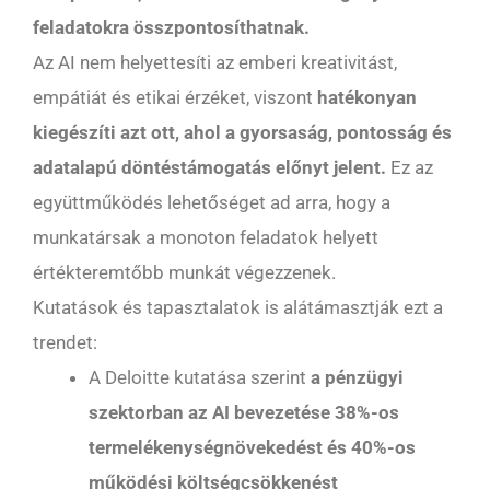
feladatokra összpontosíthatnak.
Az AI nem helyettesíti az emberi kreativitást,
empátiát és etikai érzéket, viszont
hatékonyan
kiegészíti azt ott, ahol a gyorsaság, pontosság és
adatalapú döntéstámogatás előnyt jelent.
Ez az
együttműködés lehetőséget ad arra, hogy a
munkatársak a monoton feladatok helyett
értékteremtőbb munkát végezzenek.
Kutatások és tapasztalatok is alátámasztják ezt a
trendet:
A Deloitte kutatása szerint
a pénzügyi
szektorban az AI bevezetése 38%-os
termelékenységnövekedést és 40%-os
működési költségcsökkenést