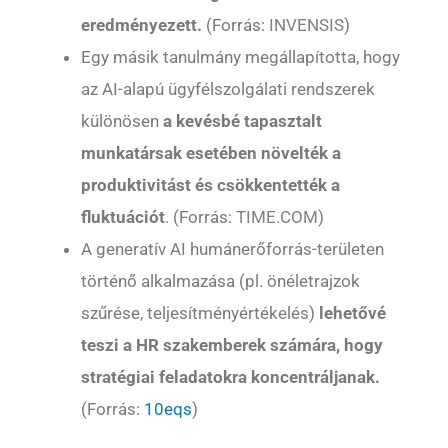
eredményezett.
(Forrás:
INVENSIS
)
Egy másik tanulmány megállapította, hogy
az AI-alapú ügyfélszolgálati rendszerek
különösen
a kevésbé tapasztalt
munkatársak esetében növelték a
produktivitást és csökkentették a
fluktuációt
. (Forrás:
TIME.COM
)
A generatív AI humánerőforrás-területen
történő alkalmazása (pl. önéletrajzok
szűrése, teljesítményértékelés)
lehetővé
teszi a HR szakemberek számára, hogy
stratégiai feladatokra koncentráljanak.
(Forrás:
10eqs
)