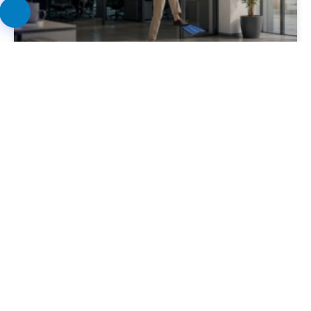
Egy Ember Szabadságra Megy, És
Megáll A Cég? Vállalati Folyamatok
Nyáron.
Május végén sok vállalat már a nyári időszakra
készül: szabadságtervek, helyettesítések, fél
éves célok, Q3-as előkészítés kerül napirendre.
Ilyenkor könnyen kiderül, hogy mennyire
stabilak valójában a vállalati folyamatok. Mert
nem az a probléma, ha valaki szabadságra
megy, hanem az, ha vele együtt a folyamat is
megáll. A nyári időszak sok cégnél működési
stressztesztként működik. Felszínre