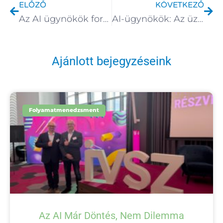
ELŐZŐ
KÖVETKEZŐ
Az AI ügynökök forradalma: A vállalatok villámgyors sebességű átalakulása
AI-ügynökök: Az üzleti működés új, intelligens motorjai
Ajánlott bejegyzéseink
Folyamatmenedzsment
Az AI Már Döntés, Nem Dilemma