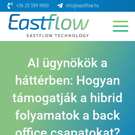
Skip
+36 20 599 9900
info@eastflow.hu
to
content
AI ügynökök a
háttérben: Hogyan
támogatják a hibrid
folyamatok a back
office csapatokat?