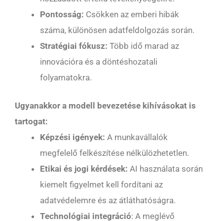
Pontosság:
Csökken az emberi hibák
száma, különösen adatfeldolgozás során.
Stratégiai fókusz:
Több idő marad az
innovációra és a döntéshozatali
folyamatokra.
Ugyanakkor a modell bevezetése kihívásokat is
tartogat:
Képzési igények:
A munkavállalók
megfelelő felkészítése nélkülözhetetlen.
Etikai és jogi kérdések:
AI használata során
kiemelt figyelmet kell fordítani az
adatvédelemre és az átláthatóságra.
Technológiai integráció
: A meglévő