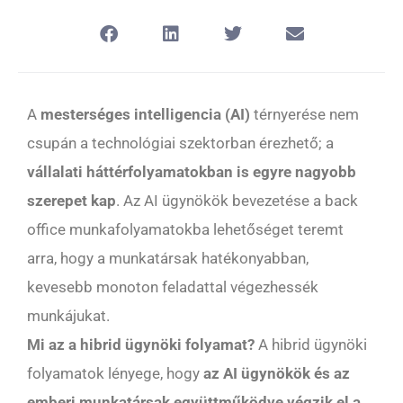
A
mesterséges intelligencia (AI)
térnyerése nem
csupán a technológiai szektorban érezhető; a
vállalati háttérfolyamatokban is egyre nagyobb
szerepet kap
. Az AI ügynökök bevezetése a back
office munkafolyamatokba lehetőséget teremt
arra, hogy a munkatársak hatékonyabban,
kevesebb monoton feladattal végezhessék
munkájukat.
Mi az a hibrid ügynöki folyamat?
A hibrid ügynöki
folyamatok lényege, hogy
az AI ügynökök és az
emberi munkatársak együttműködve végzik el a