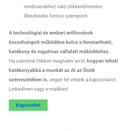
rendszerekhez való zökkenőmentes
illeszkedés fontos szempont.
A technológiai és emberi erőforrások
összehangolt működése kulcs a fenntartható,
hatékony és rugalmas vállalati működéshez.
Ha szeretne többet megtudni arról,
hogyan teheti
hatékonyabbá a munkát az AI az Önök
szervezetében is,
vegye fel velünk a kapcsolatot
LinkedInen vagy e-mailben!
Kapcsolat
Előző
Köv