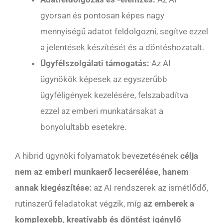
gyorsan és pontosan képes nagy
mennyiségű adatot feldolgozni, segítve ezzel
a jelentések készítését és a döntéshozatalt.
Ügyfélszolgálati támogatás:
Az AI
ügynökök képesek az egyszerűbb
ügyféligények kezelésére, felszabadítva
ezzel az emberi munkatársakat a
bonyolultabb esetekre.
A hibrid ügynöki folyamatok bevezetésének
célja
nem az emberi munkaerő lecserélése, hanem
annak kiegészítése:
az AI rendszerek az ismétlődő,
rutinszerű feladatokat végzik, míg
az emberek a
komplexebb, kreatívabb és döntést igénylő