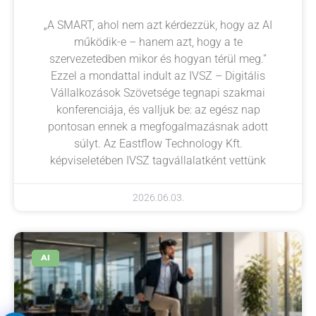
„A SMART, ahol nem azt kérdezzük, hogy az AI
működik-e – hanem azt, hogy a te
szervezetedben mikor és hogyan térül meg.”
Ezzel a mondattal indult az IVSZ – Digitális
Vállalkozások Szövetsége tegnapi szakmai
konferenciája, és valljuk be: az egész nap
pontosan ennek a megfogalmazásnak adott
súlyt. Az Eastflow Technology Kft.
képviseletében IVSZ tagvállalatként vettünk
2026.06.03.
AI