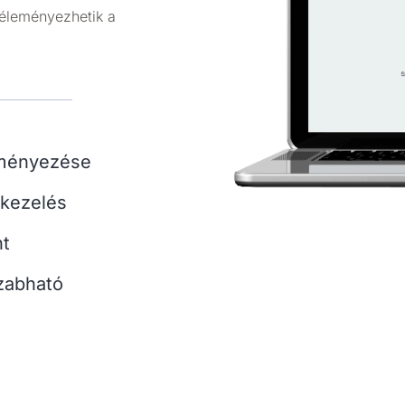
éleményezhetik a
eményezése
tkezelés
nt
szabható