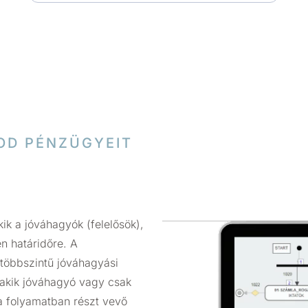
OD PÉNZÜGYEIT
k a jóváhagyók (felelősök),
en határidőre. A
 többszintű jóváhagyási
, akik jóváhagyó vagy csak
a folyamatban részt vevő