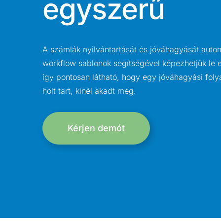
egyszerű
A számlák nyilvántartását és jóváhagyását autom
workflow sablonok segítségével képezhetjük le e
így pontosan látható, hogy egy jóváhagyási fol
holt tart, kinél akadt meg.
Kérjen demót