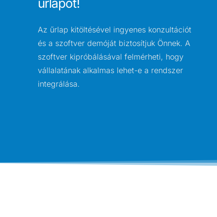
űrlapot!
Az űrlap kitöltésével ingyenes konzultációt
és a szoftver demóját biztosítjuk Önnek. A
szoftver kipróbálásával felmérheti, hogy
vállalatának alkalmas lehet-e a rendszer
integrálása.