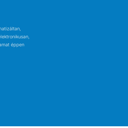
atizáltan,
lektronikusan,
yamat éppen