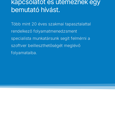
kapcsolatot és ütemeznek egy
bemutató hívást.
Több mint 20 éves szakmai tapasztalattal
rendelkező folyamatmenedzsment
specialista munkatársunk segít felmérni a
szoftver beilleszthetőségét meglévő
folyamataiba.