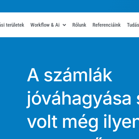
si területek
Workflow & Ai
Rólunk
Referenciáink
Tudás
A számlák
jóváhagyása
volt még ilye