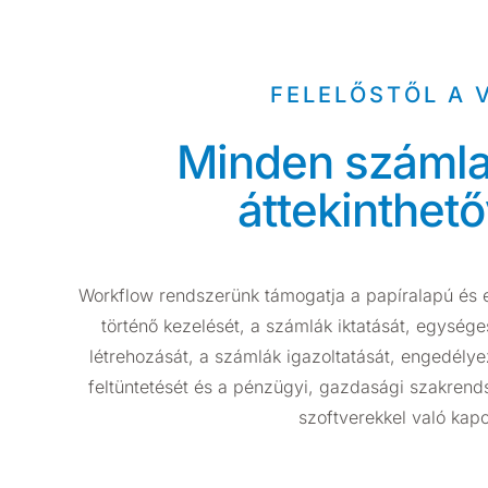
FELELŐSTŐL A 
Minden számla 
áttekinthető
Workflow rendszerünk támogatja a papíralapú és e
történő kezelését, a számlák iktatását, egység
létrehozását, a számlák igazoltatását, engedély
feltüntetését és a pénzügyi, gazdasági szakrendsz
szoftverekkel való kapc