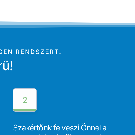
GEN RENDSZERT.
rű!
2
Szakértőnk felveszi Önnel a