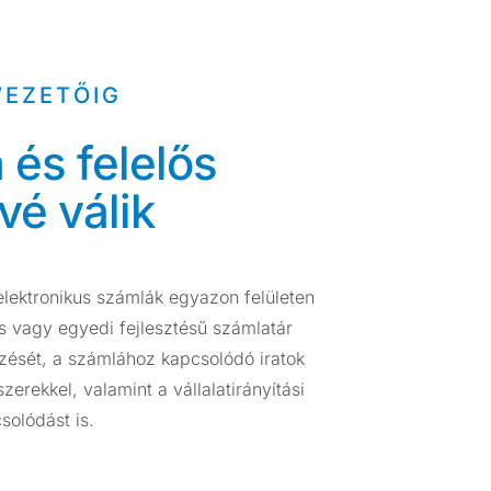
VEZETŐIG
és felelős
vé válik
lektronikus számlák egyazon felületen
es vagy egyedi fejlesztésű számlatár
ezését, a számlához kapcsolódó iratok
erekkel, valamint a vállalatirányítási
solódást is.