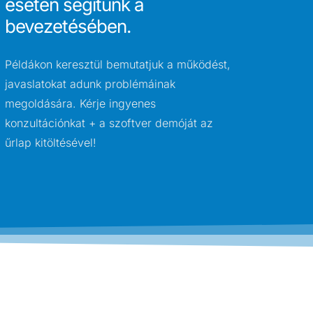
esetén segítünk a
bevezetésében.
Példákon keresztül bemutatjuk a működést,
javaslatokat adunk problémáinak
megoldására. Kérje ingyenes
konzultációnkat + a szoftver demóját az
űrlap kitöltésével!