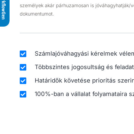
WorkflowGen
személyek akár párhuzamosan is jóváhagyhatják/v
dokumentumot.
Számlajóváhagyási kérelmek vél
Többszintes jogosultság és felada
Határidők követése prioritás szeri
100%-ban a vállalat folyamataira 