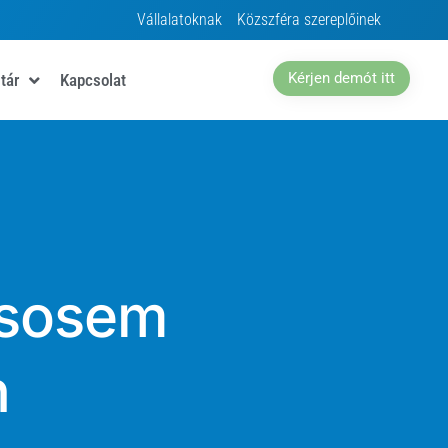
Vállalatoknak
Közszféra szereplőinek
Kérjen demót itt
tár
Kapcsolat
 sosem
n